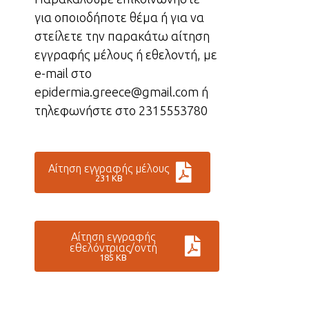
για οποιοδήποτε θέμα ή για να
στείλετε την παρακάτω αίτηση
εγγραφής μέλους ή εθελοντή, με
e-mail στο
epidermia.greece@gmail.com ή
τηλεφωνήστε στο 2315553780
Αίτηση εγγραφής μέλους
231 KB
Αίτηση εγγραφής
εθελόντριας/οντή
185 KB