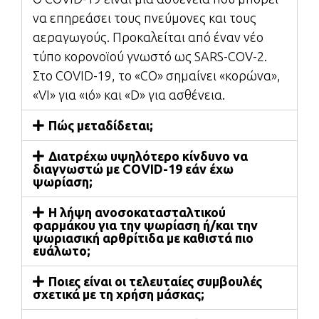
να επηρεάσει τους πνεύμονες και τους
αεραγωγούς. Προκαλείται από έναν νέο
τύπο κορονοϊού γνωστό ως SARS-COV-2.
Στο COVID-19, το «CO» σημαίνει «κορώνα»,
«VI» για «ιό» και «D» για ασθένεια.
Πώς μεταδίδεται;
Διατρέχω υψηλότερο κίνδυνο να
διαγνωστώ με COVID-19 εάν έχω
ψωρίαση;
Η λήψη ανοσοκατασταλτικού
φαρμάκου για την ψωρίαση ή/και την
ψωριασική αρθρίτιδα με καθιστά πιο
ευάλωτο;
Ποιες είναι οι τελευταίες συμβουλές
σχετικά με τη χρήση μάσκας;