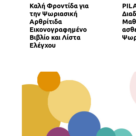
Καλή Φροντίδα για
PIL
την Ψωριασική
Δια
Αρθρίτιδα
Μαθή
Εικονογραφημένο
ασθε
Βιβλίο και Λίστα
Ψωρ
Ελέγχου
ΕΠΙΔΕΡΜΙΑ