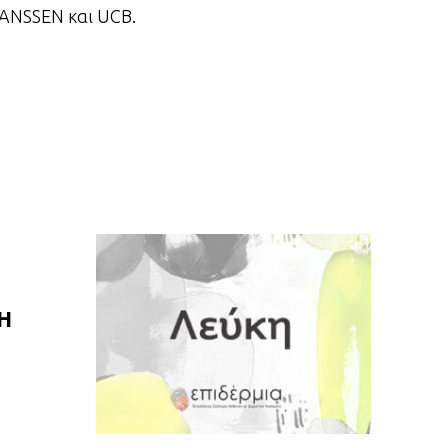
JANSSEN και UCB.
Η