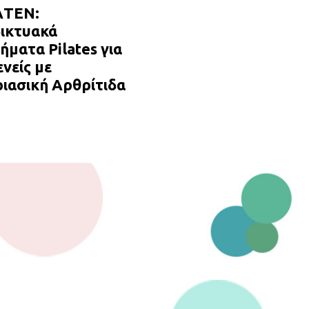
AΤΕΝ:
δικτυακά
ματα Pilates για
νείς με
ιασική Αρθρίτιδα